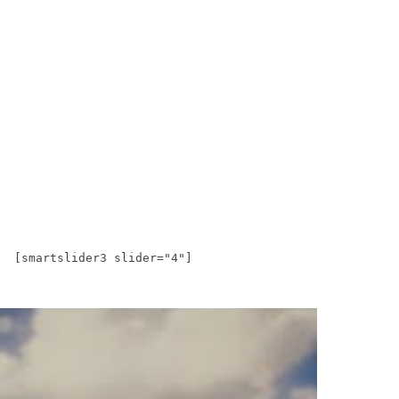
[smartslider3 slider="4"]