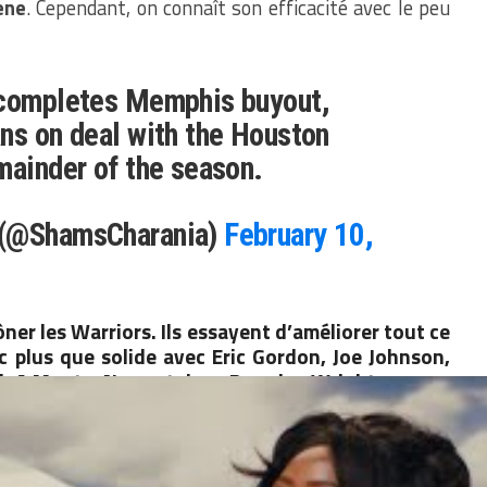
ene
. Cependant, on connaît son efficacité avec le peu
 completes Memphis buyout,
ns on deal with the Houston
mainder of the season.
 (@ShamsCharania)
February 10,
ner les Warriors. Ils essayent d’améliorer tout ce
nc plus que solide avec Eric Gordon, Joe Johnson,
ah A Moute, Nene et donc Brandan Wright.