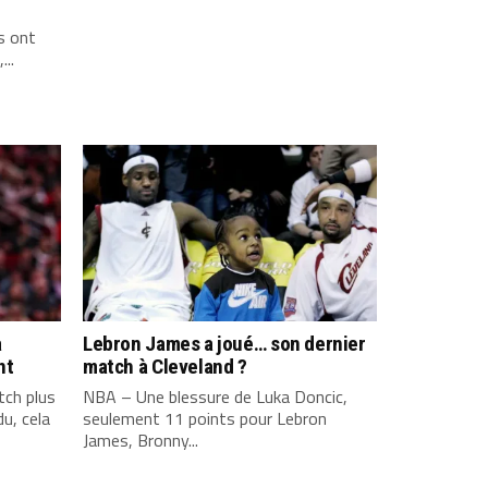
s ont
...
a
Lebron James a joué… son dernier
nt
match à Cleveland ?
ch plus
NBA – Une blessure de Luka Doncic,
u, cela
seulement 11 points pour Lebron
James, Bronny...