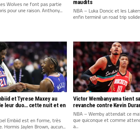
maudits
es Wolves ne font pas partie
ris pour une raison. Anthony...
NBA – Luka Doncic et les Laker
enfin terminé un road trip solide,
biid et Tyrese Maxey au
Victor Wembanyama tient s
e leur duo… cette nuit et en
revanche contre Kevin Dura
NBA – Wemby attendait ce mat
que quiconque et comme attend
el Embiid est en forme, très
a...
. Hormis Jaylen Brown, aucun...