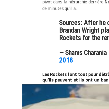
pivot dans la hiérarchie derrière
N
de minutes qu’il a.
Sources: After he
Brandan Wright pla
Rockets for the re
— Shams Charania
2018
Les Rockets font tout pour détrô
qu’ils peuvent et ils ont un ba
Gerald Green, Pj Tucker, Luc Mb
Partager :