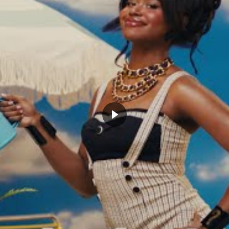
el : Nik Stauskas et Wade
James Harden absent pour les
n prennent la direction de
Rockets : Pas grave, Houston a
n… Avant d’être envoyés à
toujours une réponse !
a, pour finalement se faire
mars 12, 2018
 !
Dans "Actualités"
r 7, 2019
Actualités"
CLINT CAPELA
JAZZ
JOE JOHNSON
NBA
NENE