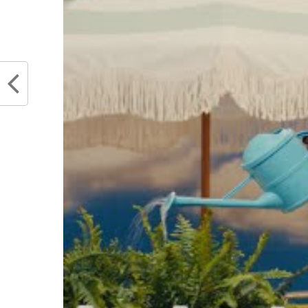
Articles similaires
C’était les Rockets ou rien pour Joe
Offici
Johnson : « Je ne voulais jouer que
Baldwi
là-bas »
Housto
février 15, 2018
Indian
Dans "Actualités"
couper
févrie
Dans "
RELATED TOPICS
BRANDAN WRIGHT
ROCKETS
WARRIORS