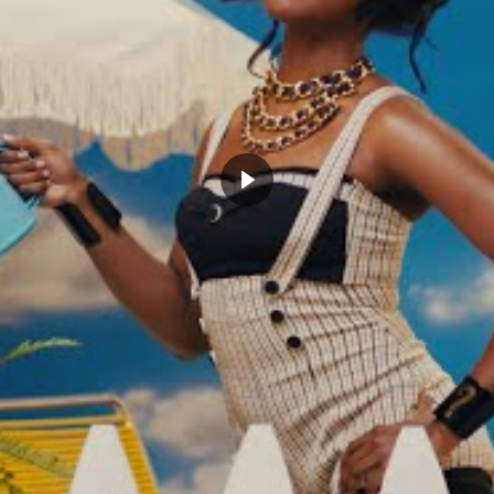
en se croit au catch, le
s semblant