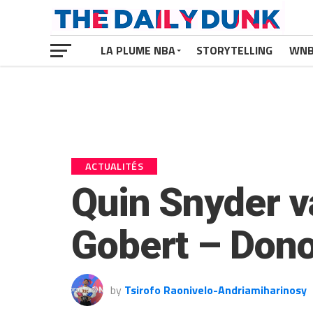
LA PLUME NBA
STORYTELLING
WN
ACTUALITÉS
Quin Snyder va
Gobert – Donov
by
Tsirofo Raonivelo-Andriamiharinosy