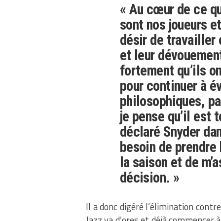
« Au cœur de ce qu
sont nos joueurs et
désir de travaille
et leur dévouement
fortement qu’ils o
pour continuer à é
philosophiques, pas
je pense qu’il est t
déclaré Snyder da
besoin de prendre
la saison et de m’a
décision. »
Il a donc digéré l’élimination contr
Jazz va d’ores et déjà commencer à