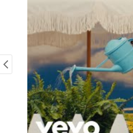
Quand Draymond Gre
Warrior ne fait pa
Partager :