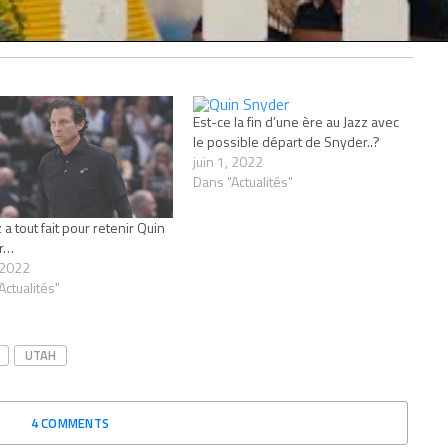
Est-ce la fin d’une ère au Jazz avec
le possible départ de Snyder..?
juin 1, 2022
Dans "Actualités"
 a tout fait pour retenir Quin
r…
, 2022
Actualités"
UTAH
4 COMMENTS