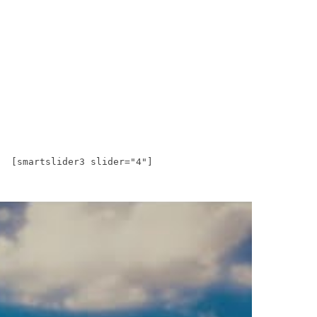
[smartslider3 slider="4"]