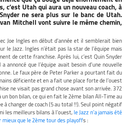
s, c’est Utah qui aura un nouveau coach, à
 Snyder ne sera plus sur le banc de Utah.
van Mitchell vont suivre le même chemin,
c Joe Ingles en début d’année et il semblerait bien
r le Jazz. Ingles n’était pas la star de l’équipe mais
ment de cette franchise. Après lui, c’est Quin Snyder
Il a annoncé que l’équipe avait besoin d’une nouvelle
sionne. Le faux père de Peter Parker a pourtant fait du
mains déficiente et en a fait une place forte de l’ouest
hise ne visait pas grand chose avant son arrivée. 372
à un bon bilan, ce qui en fait le 2ème bilan All-Time au
e à changer de coach (5 au total !!). Seul point négatif
mi les meilleurs bilans à l’ouest,
le Jazz n’a jamais été
r mieux que le 2ème tour des playoff
s :