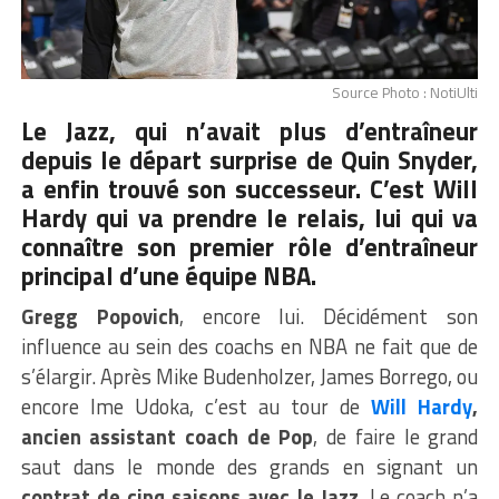
Source Photo : NotiUlti
Le Jazz, qui n’avait plus d’entraîneur
depuis le départ surprise de
Quin Snyder
,
a enfin trouvé son successeur. C’est Will
Hardy qui va prendre le relais, lui qui va
connaître son premier rôle d’entraîneur
principal d’une équipe NBA.
Gregg Popovich
, encore lui. Décidément son
influence au sein des coachs en NBA ne fait que de
s’élargir. Après Mike Budenholzer, James Borrego, ou
encore Ime Udoka, c’est au tour de
Will Hardy
,
ancien assistant coach de Pop
, de faire le grand
saut dans le monde des grands en signant un
contrat de cinq saisons avec le Jazz
. Le coach n’a