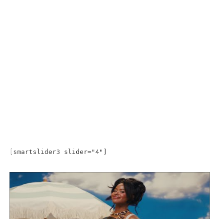
[smartslider3 slider="4"]