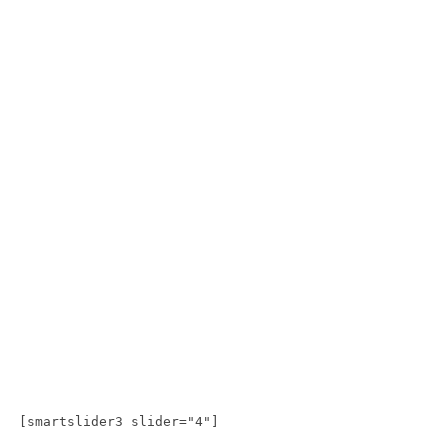
[smartslider3 slider="4"]