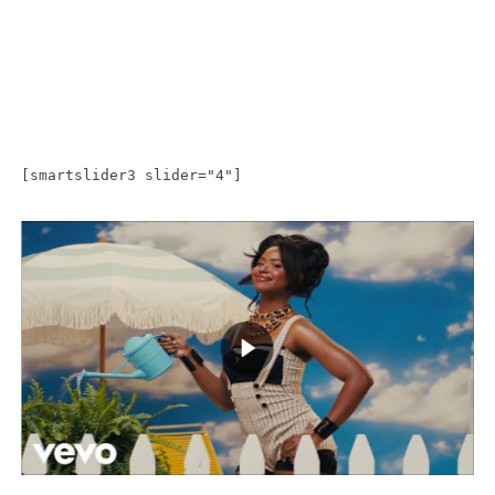
[smartslider3 slider="4"]