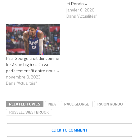
et Rondo »
janvier 6, 2020
Dans "Actualités"
Paul George croit dur comme
fer à son big 4 : « Ça va
parfaitement fit entre nous »
novembre 8, 2023
Dans "Actualités"
RELATED TOPICS
NBA
PAUL GEORGE
RAJON RONDO
RUSSELL WESTBROOK
CLICK TO COMMENT