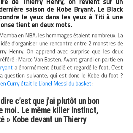
aire de Thierry Henry, on revient sur un
dernière saison de
Kobe Bryant
. Le Black
ondre le yeux dans les yeux à Titi à une
ponse tient en deux mots.
ck Mamba en NBA, les hommages étaient nombreux. La
e idée d’organiser une rencontre entre 2 monstres de
erry Henry. On apprend avec surprise que les deux
féré : Marco Van Basten. Ayant grandi en partie en
ryant
a énormément étudié et regardé le foot. C’est
la question suivante, qui est donc le Kobe du foot ?
hen Curry était le Lionel Messi du basket
:
 dire c’est que j’ai plutôt un bon
e moi. Le même killer instinct,
é » Kobe devant un Thierry