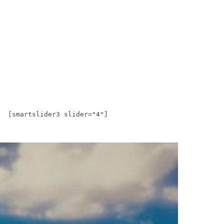
[smartslider3 slider="4"]