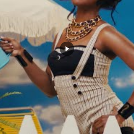
ende du Black Mamba
L’hommage de Zach Lavine à Kobe
ue : Lamar Odom voit Kobe
Bryant
 lui parler dans ses rêves
janvier 21, 2023
 4, 2022
Dans "Actualités"
Actualités"
KOBE BRYANT
NBA
THIERRY HENRY
CLICK TO COMMENT