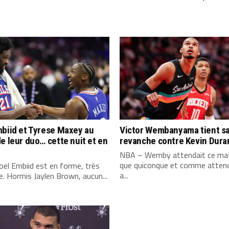
biid et Tyrese Maxey au
Victor Wembanyama tient s
e leur duo… cette nuit et en
revanche contre Kevin Dura
NBA – Wemby attendait ce mat
que quiconque et comme attend
el Embiid est en forme, très
a...
. Hormis Jaylen Brown, aucun...