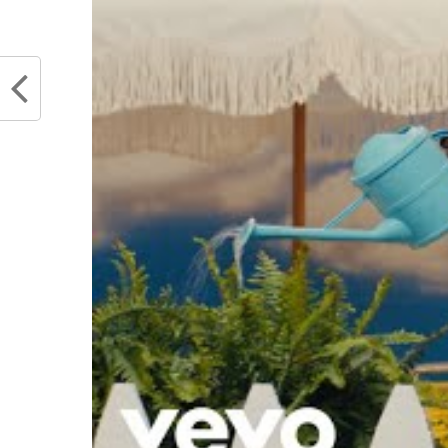
Articles similaires
Jeanie Buss tacle l’équipe des
La lég
Lakers dans un message pour
contin
Kobe Bryant sur Twitter
Bryant
juillet 4, 2022
juillet
Dans "Actualités"
Dans "
RELATED TOPICS
FOOT
FOOTBALL