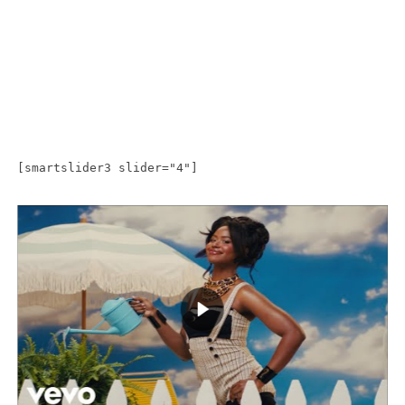
[smartslider3 slider="4"]