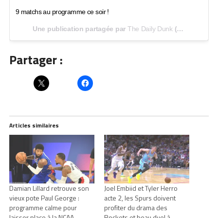
9 matchs au programme ce soir !
Une publication partagée par
The Daily Dunk
(@thedailydunk) le
Partager :
Articles similaires
Damian Lillard retrouve son
Joel Embiid et Tyler Herro
vieux pote Paul George :
acte 2, les Spurs doivent
programme calme pour
profiter du drama des
laisser place à la NCAA
Rockets et beau duel à