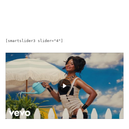
[smartslider3 slider="4"]