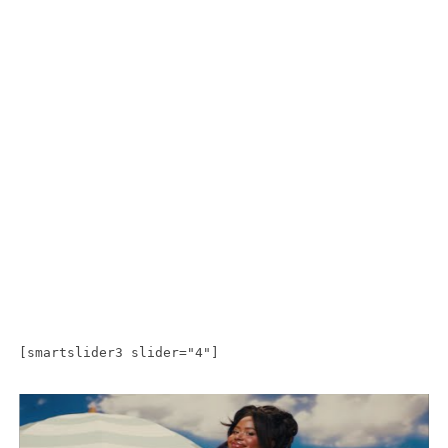
[smartslider3 slider="4"]