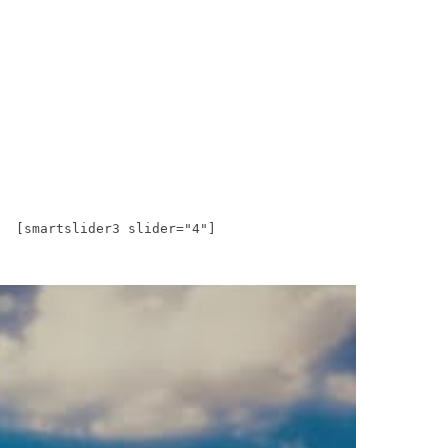
[smartslider3 slider="4"]