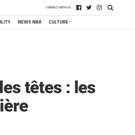
CONNECT WITH US
ILITY
NEWS NBA
CULTURE
es têtes : les
ière