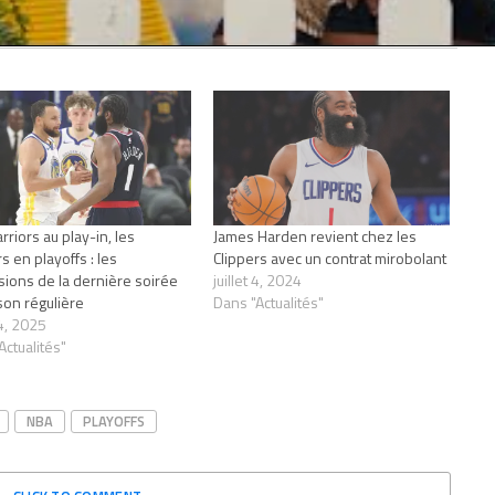
rriors au play-in, les
James Harden revient chez les
s en playoffs : les
Clippers avec un contrat mirobolant
sions de la dernière soirée
juillet 4, 2024
son régulière
Dans "Actualités"
14, 2025
Actualités"
NBA
PLAYOFFS