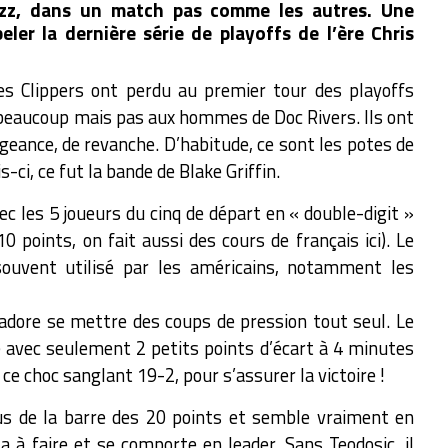
azz, dans un match pas comme les autres. Une
eler la dernière série de playoffs de l’ère Chris
es Clippers ont perdu au premier tour des playoffs
à beaucoup mais pas aux hommes de Doc Rivers. Ils ont
geance, de revanche. D’habitude, ce sont les potes de
-ci, ce fut la bande de Blake Griffin.
ec les 5 joueurs du cinq de départ en « double-digit »
0 points, on fait aussi des cours de français ici). Le
souvent utilisé par les américains, notamment les
 adore se mettre des coups de pression tout seul. Le
oire avec seulement 2 petits points d’écart à 4 minutes
 ce choc sanglant 19-2, pour s’assurer la victoire !
sus de la barre des 20 points et semble vraiment en
l a à faire et se comporte en leader. Sans Teodosic, il