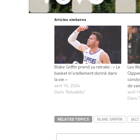
Articles similaires
Blake Griffin prend sa retraite : « Le
Les Wa
basket m’a tellement donné dans
Clipper
la vie »
conclu
avril 16, 2024
de sai
Dans "Actualités"
avril 
Dans "
RELATED TOPICS
BLAKE GRIFFIN
JAZZ