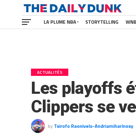
LA PLUME NBA
STORYTELLING
WN
ACTUALITÉS
Les playoffs é
Clippers se v
by
Tsirofo Raonivelo-Andriamiharinosy