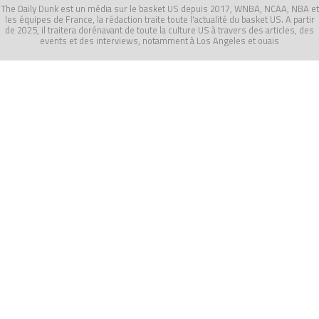
The Daily Dunk est un média sur le basket US depuis 2017, WNBA, NCAA, NBA et
les équipes de France, la rédaction traite toute l'actualité du basket US. A partir
de 2025, il traitera dorénavant de toute la culture US à travers des articles, des
events et des interviews, notamment à Los Angeles et ouais