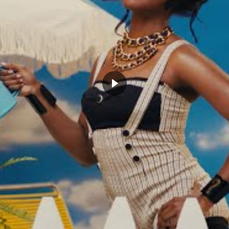
ipal intéressé ! Mais Paul Pierce ne s’arrête pas là, un
 s’agit bien sûr de
Jaylen Brown
, qui sort d’une saison
 bénéficiant d’un temps de jeu conséquent avec les
ée de MIP n’excluait pas autant les sophomores, l’ailier
 voix derrière Clint Capela et Victor Oladipo.
votre ailier type, un gars qui
 pointset fait tout ce dont vous
 fait un peu penser à Kawhi
taud, très athlétique sur
c un dribble en progrès, et il
ints avec confiance. Il est en
rbe de développement. «