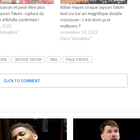
 saison et peut-être plus
Killian Hayes croque Jayson Tatum
ayson Tatum : rupture du
tout cru sur un magnifique double
 d’Achille confirmée !
crossover : c’est donc ça le
, 2025
multivers ?
Actualités"
novembre 10, 2022
Dans "Actualités"
OWN
JAYSON TATUM
NBA
PAUL PIERCE
CLICK TO COMMENT