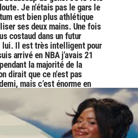
oute. Je n’étais pas le gars le
atum est bien plus athlétique
iliser ses deux mains. Une fois
lus costaud dans un futur
lui. Il est très intelligent pour
suis arrivé en NBA j’avais 21
 pendant la majorité de la
on dirait que ce n’est pas
demi, mais c’est énorme en
ement. J’avais fait 3 ans à la
per, lui a fait un an à Duke et
 C’est une superstar en devenir.
rer ce gamin à moi autant que
aul Pierce via
Boston Globe