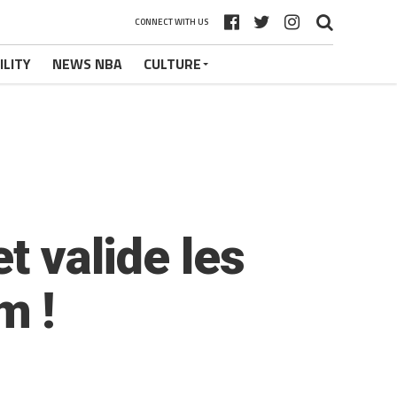
CONNECT WITH US
ILITY
NEWS NBA
CULTURE
t valide les
m !