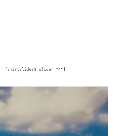
[smartslider3 slider="4"]