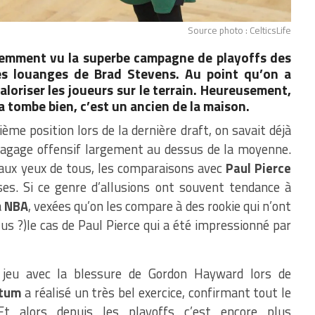
Source photo : CelticsLife
écemment vu la superbe campagne de playoffs des
les louanges de Brad Stevens. Au point qu’on a
loriser les joueurs sur le terrain. Heureusement,
 ça tombe bien, c’est un ancien de la maison.
ième position lors de la dernière draft, on savait déjà
bagage offensif largement au dessus de la moyenne.
é aux yeux de tous, les comparaisons avec
Paul Pierce
es. Si ce genre d’allusions ont souvent tendance à
a
NBA
, vexées qu’on les compare à des rookie qui n’ont
lus ?)le cas de Paul Pierce qui a été impressionné par
jeu avec la blessure de Gordon Hayward lors de
atum
a réalisé un très bel exercice, confirmant tout le
 Et alors depuis les playoffs c’est encore plus