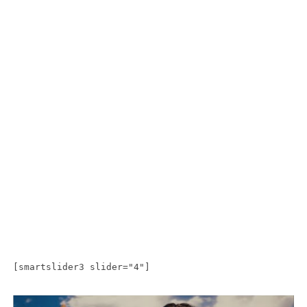
[smartslider3 slider="4"]