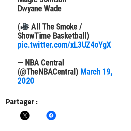
Dwyane Wade
(
All The Smoke /
ShowTime Basketball)
pic.twitter.com/xL3UZ4oYgX
— NBA Central
(@TheNBACentral)
March 19,
2020
Partager :