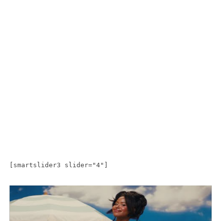
[smartslider3 slider="4"]