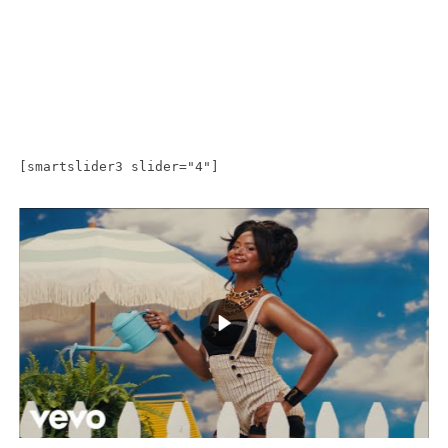
[smartslider3 slider="4"]