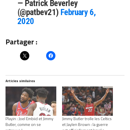
— Patrick Beverley
(@patbev21)
February 6,
2020
Partager :
Articles similaires
Playin : Joel Embiid et Jimmy
Jimmy Butler trolle les Celtics
Butler, comme on se
et Jaylen Brown : la guerre