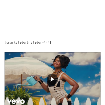
[smartslider3 slider="4"]