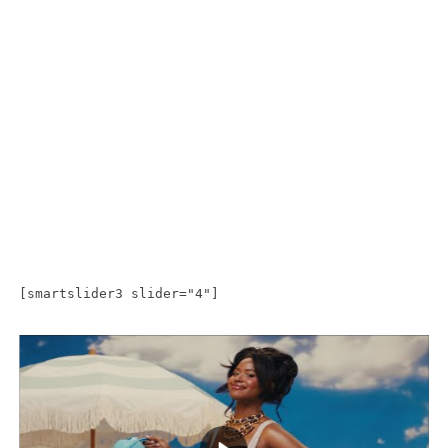
[smartslider3 slider="4"]