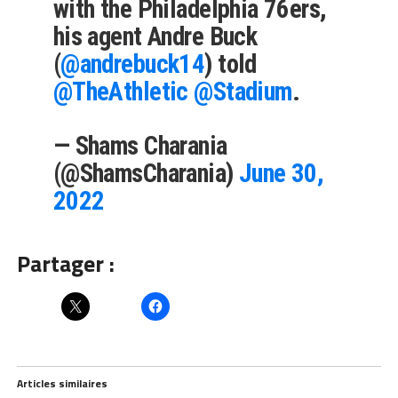
with the Philadelphia 76ers,
his agent Andre Buck
(
@andrebuck14
) told
@TheAthletic
@Stadium
.
— Shams Charania
(@ShamsCharania)
June 30,
2022
Partager :
Articles similaires