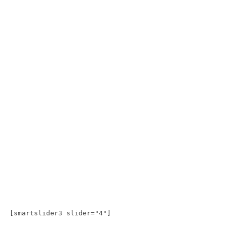
[smartslider3 slider="4"]