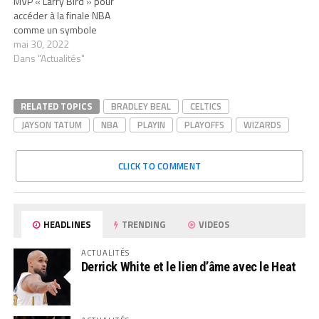
MVP « Larry Bird » pour
accéder à la finale NBA
comme un symbole
mai 30, 2022
Dans "Actualités"
RELATED TOPICS
BRADLEY BEAL
CELTICS
JAYSON TATUM
NBA
PLAYIN
PLAYOFFS
WIZARDS
CLICK TO COMMENT
HEADLINES
TRENDING
VIDEOS
ACTUALITÉS
Derrick White et le lien d’âme avec le Heat