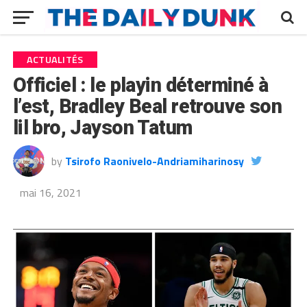
ACTUALITÉS
Officiel : le playin déterminé à
l’est, Bradley Beal retrouve son
lil bro, Jayson Tatum
by
Tsirofo Raonivelo-Andriamiharinosy
mai 16, 2021