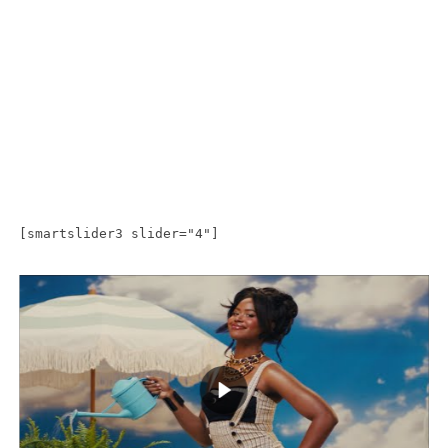
[smartslider3 slider="4"]