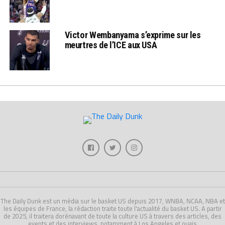
Victor Wembanyama s’exprime sur les
meurtres de l’ICE aux USA
The Daily Dunk est un média sur le basket US depuis 2017, WNBA, NCAA, NBA et
les équipes de France, la rédaction traite toute l'actualité du basket US. A partir
de 2025, il traitera dorénavant de toute la culture US à travers des articles, des
events et des interviews, notamment à Los Angeles et ouais