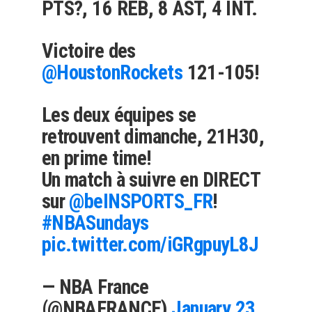
PTS?, 16 REB, 8 AST, 4 INT.
Victoire des
@HoustonRockets
121-105!
Les deux équipes se
retrouvent dimanche, 21H30,
en prime time!
Un match à suivre en DIRECT
sur
@beINSPORTS_FR
!
#NBASundays
pic.twitter.com/iGRgpuyL8J
— NBA France
(@NBAFRANCE)
January 23,