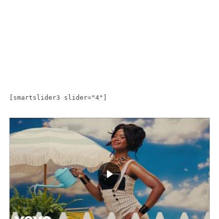
[smartslider3 slider="4"]