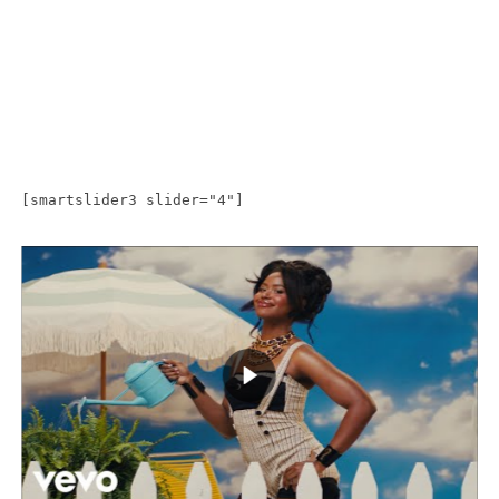
[smartslider3 slider="4"]