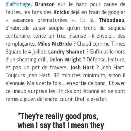
d’affichage
,
Brunson
sur le banc pour cause de
fautes, les fans des
Knicks
déjà en train de googler
« vacances prématurées ». Et là,
Thibodeau
,
d’habitude aussi souple qu’un tronc de séquoia
centenaire, tente un truc insensé : il envoie… des
remplaçants.
Miles McBride
? Chaud comme Times
Square le 4 juillet.
Landry Shamet
? Enfin utile hors
d’un shooting drill.
Delon Wright
? Défense, lecture,
et pas un pet de travers.
Josh Hart
? Josh Hart.
Toujours Josh Hart. 38 minutes minimum, sinon il
s’ennuie. Mais cette fois… en sortie de banc. Et avec
ce lineup surprise les Knicks ont étonné et se sont
remis à jouer, défendre, courir. Bref, à exister.
"They're really good pros,
when I say that I mean they