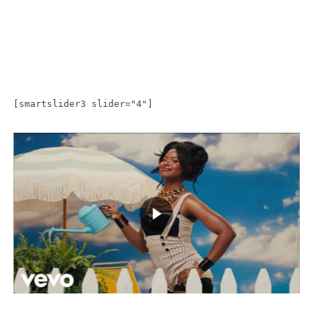
[smartslider3 slider="4"]