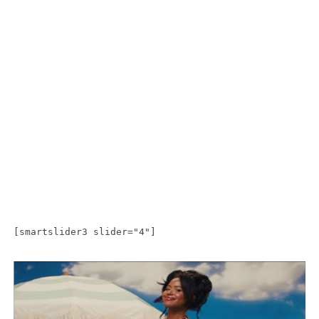
[smartslider3 slider="4"]