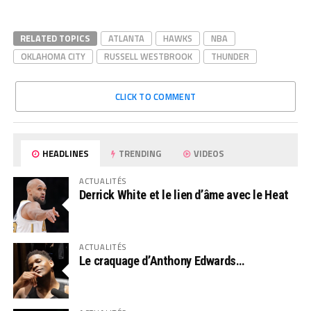
RELATED TOPICS
ATLANTA
HAWKS
NBA
OKLAHOMA CITY
RUSSELL WESTBROOK
THUNDER
CLICK TO COMMENT
HEADLINES
TRENDING
VIDEOS
ACTUALITÉS
Derrick White et le lien d’âme avec le Heat
ACTUALITÉS
Le craquage d’Anthony Edwards…