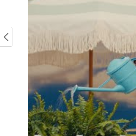
Articles similaires
Kareem Abdul-Jabbar présent pour
Les dé
voir LeBron James battre son
James 
record
août 1
février 4, 2023
Dans "
Dans "Actualités"
RELATED TOPICS
LEBRON JAMES
LOS