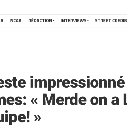
BA
NCAA
RÉDACTION
INTERVIEWS
STREET CREDIB
este impressionné 
mes: « Merde on a
ipe! »