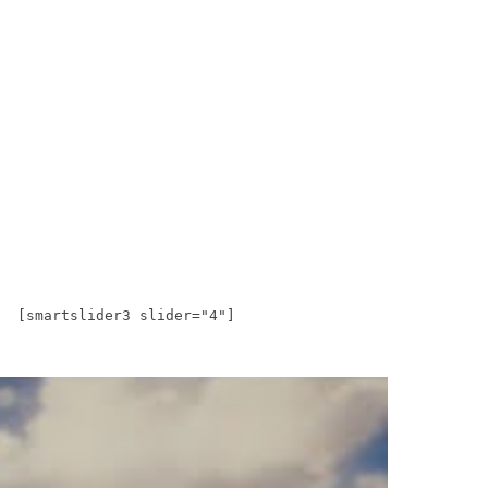
[smartslider3 slider="4"]