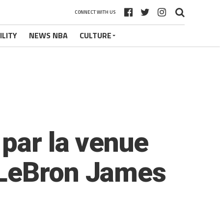
CONNECT WITH US
ILITY
NEWS NBA
CULTURE
par la venue
 LeBron James