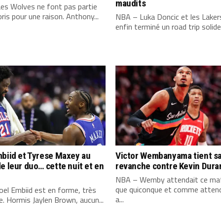
maudits
es Wolves ne font pas partie
ris pour une raison. Anthony...
NBA – Luka Doncic et les Laker
enfin terminé un road trip solide,
biid et Tyrese Maxey au
Victor Wembanyama tient s
e leur duo… cette nuit et en
revanche contre Kevin Dura
NBA – Wemby attendait ce mat
que quiconque et comme attend
el Embiid est en forme, très
a...
. Hormis Jaylen Brown, aucun...