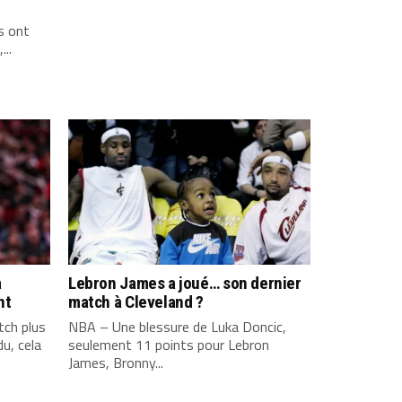
s ont
...
a
Lebron James a joué… son dernier
nt
match à Cleveland ?
ch plus
NBA – Une blessure de Luka Doncic,
u, cela
seulement 11 points pour Lebron
James, Bronny...