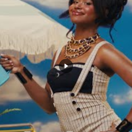
tails de l’entretien de Lebron
Lebron James a parlé de son futur
avec les Lakers
avec les Lakers…
0, 2022
août 4, 2022
Actualités"
Dans "Actualités"
 ANGELES LAKERS
LUKE WALTON
MAGIC JOHNSON
NBA
CLICK TO COMMENT