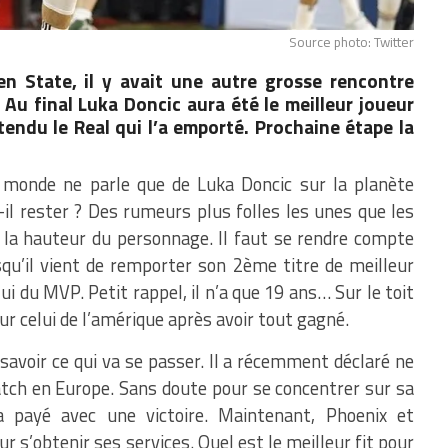
Source photo: Twitter
n State, il y avait une autre grosse rencontre
Au final Luka Doncic aura été le meilleur joueur
tendu le Real qui l’a emporté. Prochaine étape la
 monde ne parle que de Luka Doncic sur la planète
-il rester ? Des rumeurs plus folles les unes que les
à la hauteur du personnage. Il faut se rendre compte
squ’il vient de remporter son 2ème titre de meilleur
ui du MVP. Petit rappel, il n’a que 19 ans… Sur le toit
sur celui de l’amérique après avoir tout gagné.
savoir ce qui va se passer. Il a récemment déclaré ne
match en Europe. Sans doute pour se concentrer sur sa
 payé avec une victoire. Maintenant, Phoenix et
 s’obtenir ses services. Quel est le meilleur fit pour