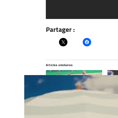
Partager :
Articles similaires
Oubliez les contres de Jaylen
Luka D
Brown, le meilleur défenseur de
inarrêt
Boston c’est Al Horford !
décem