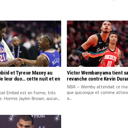
biid et Tyrese Maxey au
Victor Wembanyama tient s
e leur duo… cette nuit et en
revanche contre Kevin Dura
NBA – Wemby attendait ce mat
que quiconque et comme attend
el Embiid est en forme, très
a...
. Hormis Jaylen Brown, aucun...