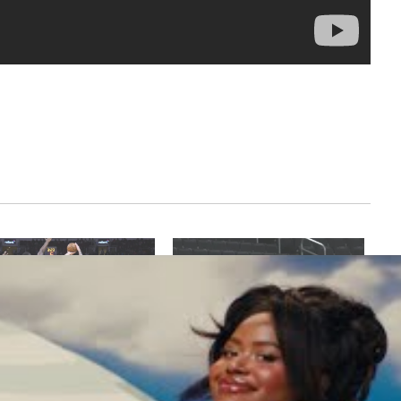
oncic et les Mavs sont
Luka Doncic rend hommage à
ables !
Giannis Antetokounmpo : c’est pas
bre 30, 2022
une déclaration qui ressemble à un