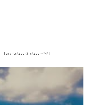
[smartslider3 slider="4"]