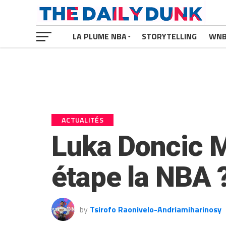
LA PLUME NBA
STORYTELLING
WN
ACTUALITÉS
Luka Doncic M
étape la NBA 
by
Tsirofo Raonivelo-Andriamiharinosy