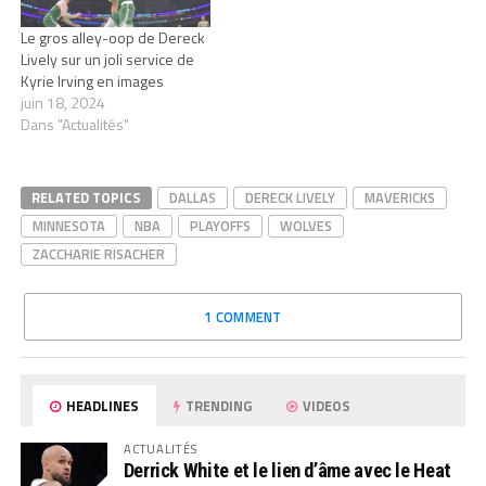
Le gros alley-oop de Dereck
Lively sur un joli service de
Kyrie Irving en images
juin 18, 2024
Dans "Actualités"
RELATED TOPICS
DALLAS
DERECK LIVELY
MAVERICKS
MINNESOTA
NBA
PLAYOFFS
WOLVES
ZACCHARIE RISACHER
1 COMMENT
HEADLINES
TRENDING
VIDEOS
ACTUALITÉS
Derrick White et le lien d’âme avec le Heat