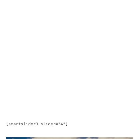
[smartslider3 slider="4"]