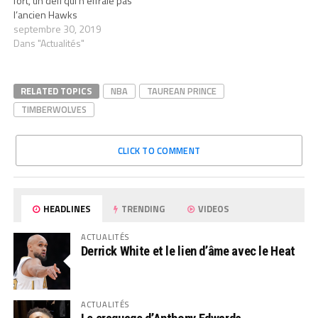
fort, un défi qui n’effraie pas
l’ancien Hawks
septembre 30, 2019
Dans "Actualités"
RELATED TOPICS
NBA
TAUREAN PRINCE
TIMBERWOLVES
CLICK TO COMMENT
HEADLINES
TRENDING
VIDEOS
ACTUALITÉS
Derrick White et le lien d’âme avec le Heat
ACTUALITÉS