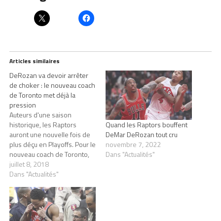
Articles similaires
DeRozan va devoir arrêter
de choker : le nouveau coach
de Toronto met déjà la
pression
Auteurs d'une saison
historique, les Raptors
Quand les Raptors bouffent
auront une nouvelle fois de
DeMar DeRozan tout cru
plus déçu en Playoffs. Pour le
novembre 7, 2022
nouveau coach de Toronto,
Dans "Actualités"
dès la saison prochaine les
juillet 8, 2018
leaders devront répondre
Dans "Actualités"
présent désormais dans les
matchs clés. Depuis
quelques saisons
maintenant c'est la même