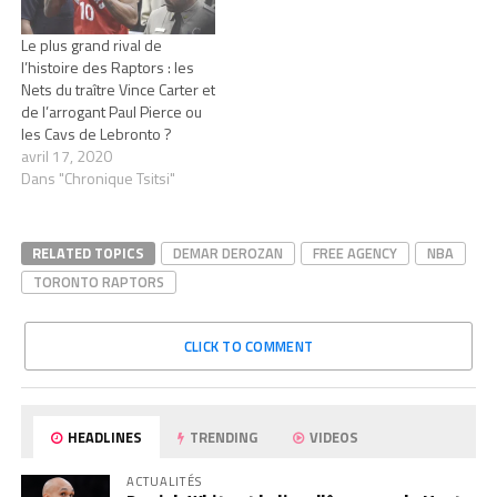
histoire. Les Raptors
progressent chaque année
Le plus grand rival de
pour ensuite…
l’histoire des Raptors : les
Nets du traître Vince Carter et
de l’arrogant Paul Pierce ou
les Cavs de Lebronto ?
avril 17, 2020
Dans "Chronique Tsitsi"
RELATED TOPICS
DEMAR DEROZAN
FREE AGENCY
NBA
TORONTO RAPTORS
CLICK TO COMMENT
HEADLINES
TRENDING
VIDEOS
ACTUALITÉS