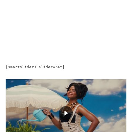
[smartslider3 slider="4"]