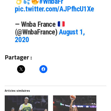
#WnbaFr
pic.twitter.com/AJPfhcU1Xe
— Wnba France
(@WnbaFrance)
August 1,
2020
Partager :
Articles similaires