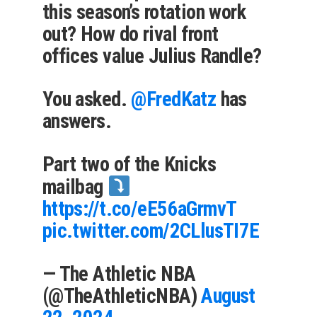
this season’s rotation work
out? How do rival front
offices value Julius Randle?
You asked.
@FredKatz
has
answers.
Part two of the Knicks
mailbag
https://t.co/eE56aGrmvT
pic.twitter.com/2CLlusTI7E
— The Athletic NBA
(@TheAthleticNBA)
August