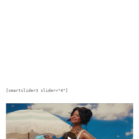
[smartslider3 slider="4"]