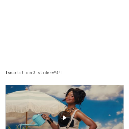
[smartslider3 slider="4"]