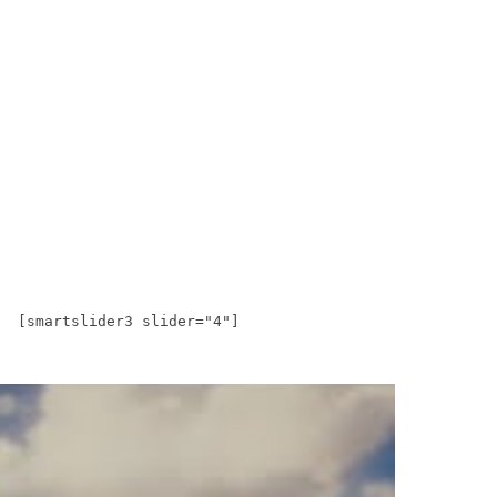
[smartslider3 slider="4"]