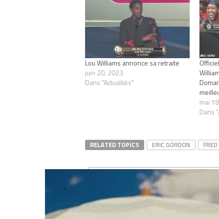
Lou Williams annonce sa retraite
Officie
juin 20, 2023
William
Dans "Actualités"
Domant
meill
mai 18
Dans "
RELATED TOPICS
ERIC GORDON
FRED