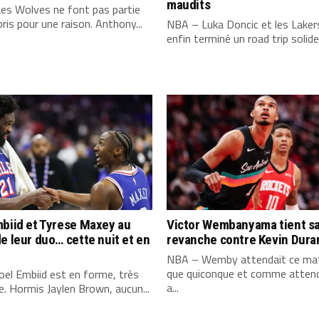
maudits
es Wolves ne font pas partie
ris pour une raison. Anthony...
NBA – Luka Doncic et les Laker
enfin terminé un road trip solide,
biid et Tyrese Maxey au
Victor Wembanyama tient s
e leur duo… cette nuit et en
revanche contre Kevin Dura
NBA – Wemby attendait ce mat
que quiconque et comme attend
el Embiid est en forme, très
a...
. Hormis Jaylen Brown, aucun...