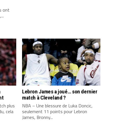
s ont
...
a
Lebron James a joué… son dernier
nt
match à Cleveland ?
ch plus
NBA – Une blessure de Luka Doncic,
u, cela
seulement 11 points pour Lebron
James, Bronny...