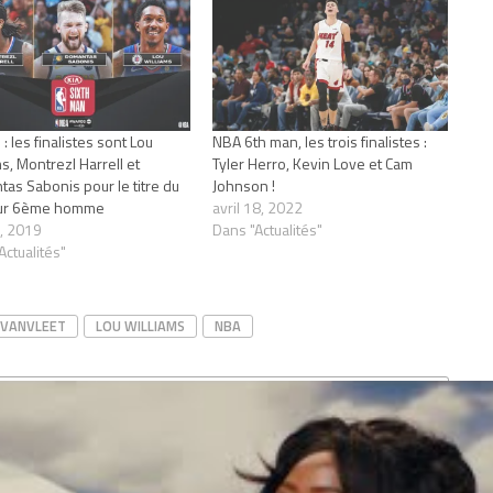
l : les finalistes sont Lou
NBA 6th man, les trois finalistes :
s, Montrezl Harrell et
Tyler Herro, Kevin Love et Cam
as Sabonis pour le titre du
Johnson !
eur 6ème homme
avril 18, 2022
, 2019
Dans "Actualités"
Actualités"
 VANVLEET
LOU WILLIAMS
NBA
CLICK TO COMMENT