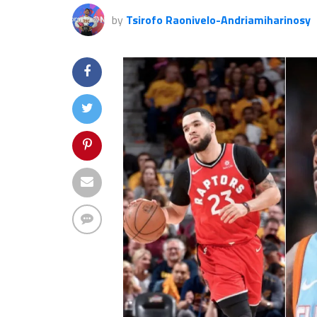
by
Tsirofo Raonivelo-Andriamiharinosy