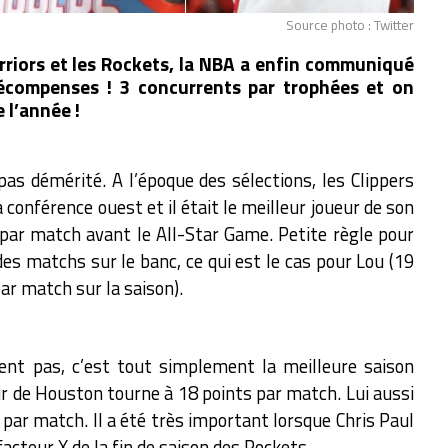
Source photo : Twitter
rriors et les Rockets, la NBA a enfin communiqué
 récompenses ! 3 concurrents par trophées et on
 l’année !
ra pas démérité. A l’époque des sélections, les Clippers
 conférence ouest et il était le meilleur joueur de son
 par match avant le All-Star Game. Petite règle pour
 des matchs sur le banc, ce qui est le cas pour Lou (19
ar match sur la saison).
ent pas, c’est tout simplement la meilleure saison
eur de Houston tourne à 18 points par match. Lui aussi
par match. Il a été très important lorsque Chris Paul
facteur X de la fin de saison des Rockets.