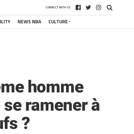
CONNECT WITH US
ILITY
NEWS NBA
CULTURE
 6ème homme
il se ramener à
fs ?