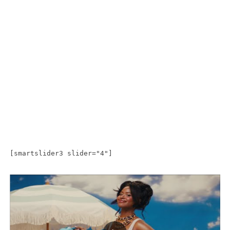
[smartslider3 slider="4"]