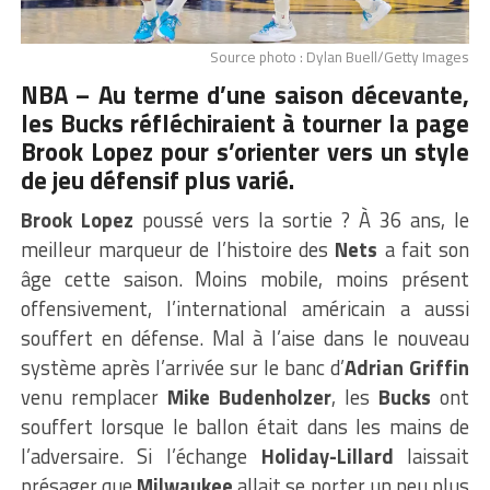
Source photo : Dylan Buell/Getty Images
NBA – Au terme d’une saison décevante,
les
Bucks
réfléchiraient à tourner la page
Brook Lopez pour s’orienter vers un style
de jeu défensif plus varié.
Brook Lopez
poussé vers la sortie ? À 36 ans, le
meilleur marqueur de l’histoire des
Nets
a fait son
âge cette saison. Moins mobile, moins présent
offensivement, l’international américain a aussi
souffert en défense. Mal à l’aise dans le nouveau
système après l’arrivée sur le banc d’
Adrian Griffin
venu remplacer
Mike Budenholzer
, les
Bucks
ont
souffert lorsque le ballon était dans les mains de
l’adversaire. Si l’échange
Holiday-Lillard
laissait
présager que
Milwaukee
allait se porter un peu plus