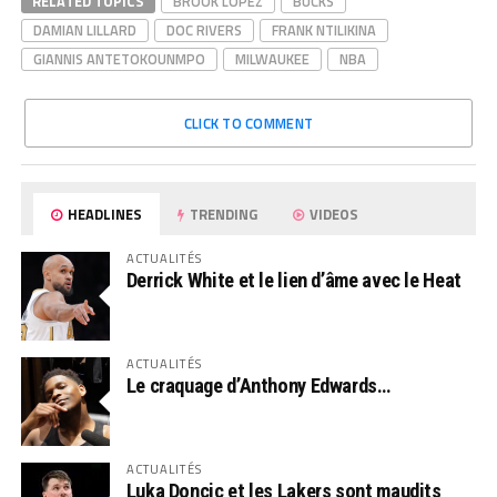
RELATED TOPICS
BROOK LOPEZ
BUCKS
DAMIAN LILLARD
DOC RIVERS
FRANK NTILIKINA
GIANNIS ANTETOKOUNMPO
MILWAUKEE
NBA
CLICK TO COMMENT
HEADLINES
TRENDING
VIDEOS
ACTUALITÉS
Derrick White et le lien d’âme avec le Heat
ACTUALITÉS
Le craquage d’Anthony Edwards…
ACTUALITÉS
Luka Doncic et les Lakers sont maudits