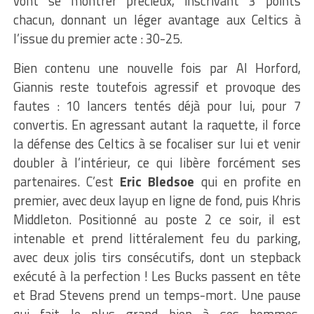
vont se montrer précieux, inscrivant 3 points
chacun, donnant un léger avantage aux Celtics à
l’issue du premier acte : 30-25.
Bien contenu une nouvelle fois par Al Horford,
Giannis reste toutefois agressif et provoque des
fautes : 10 lancers tentés déjà pour lui, pour 7
convertis. En agressant autant la raquette, il force
la défense des Celtics à se focaliser sur lui et venir
doubler à l’intérieur, ce qui libère forcément ses
partenaires. C’est
Eric Bledsoe
qui en profite en
premier, avec deux layup en ligne de fond, puis Khris
Middleton. Positionné au poste 2 ce soir, il est
intenable et prend littéralement feu du parking,
avec deux jolis tirs consécutifs, dont un stepback
exécuté à la perfection ! Les Bucks passent en tête
et Brad Stevens prend un temps-mort. Une pause
qui fait le plus grand bien à ses hommes,