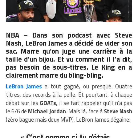
NBA – Dans son podcast avec Steve
Nash, LeBron James a décidé de vider son
sac. Marre qu’on juge une carrière à la
taille d’un bijou. Et vu comment il l’a dit,
pas besoin de sous-titres. Le King en a
clairement marre du bling-bling.
LeBron James
a tout gagné, ou presque. Quatre
titres, des records à la pelle. Et pourtant, à chaque
débat sur les
GOATs
, il se fait rappeler qu’il n’a pas
le 6/6 de
Michael Jordan
. Mais là, face à
Steve Nash
(zéro bague mais deux MVP), LeBron James dégaine.
« C’est comme si tu n’étais