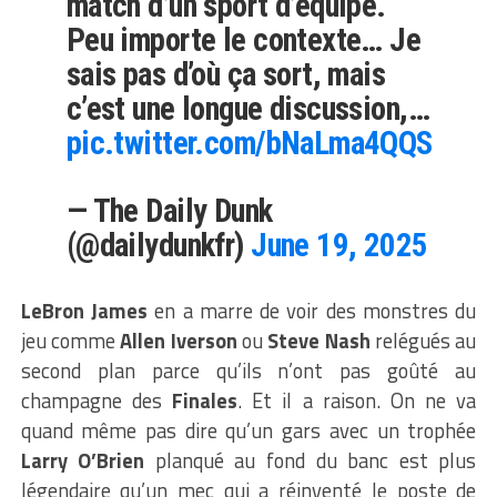
match d’un sport d’équipe.
Peu importe le contexte… Je
sais pas d’où ça sort, mais
c’est une longue discussion,…
pic.twitter.com/bNaLma4QQS
— The Daily Dunk
(@dailydunkfr)
June 19, 2025
LeBron James
en a marre de voir des monstres du
jeu comme
Allen Iverson
ou
Steve Nash
relégués au
second plan parce qu’ils n’ont pas goûté au
champagne des
Finales
. Et il a raison. On ne va
quand même pas dire qu’un gars avec un trophée
Larry O’Brien
planqué au fond du banc est plus
légendaire qu’un mec qui a réinventé le poste de