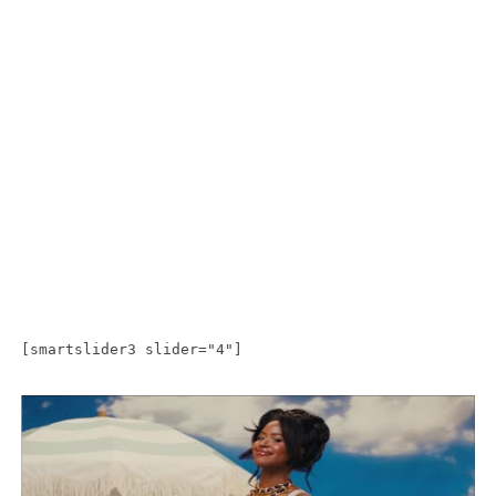
[smartslider3 slider="4"]