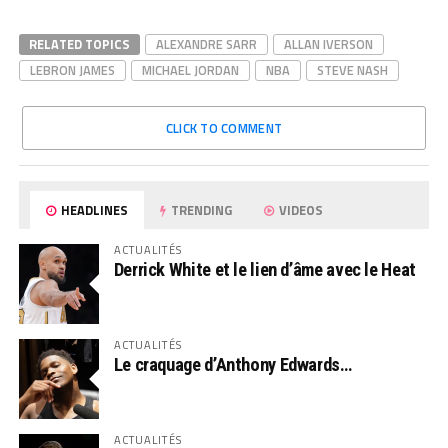
RELATED TOPICS
ALEXANDRE SARR
ALLAN IVERSON
LEBRON JAMES
MICHAEL JORDAN
NBA
STEVE NASH
CLICK TO COMMENT
HEADLINES
TRENDING
VIDEOS
ACTUALITÉS
Derrick White et le lien d’âme avec le Heat
ACTUALITÉS
Le craquage d’Anthony Edwards…
ACTUALITÉS