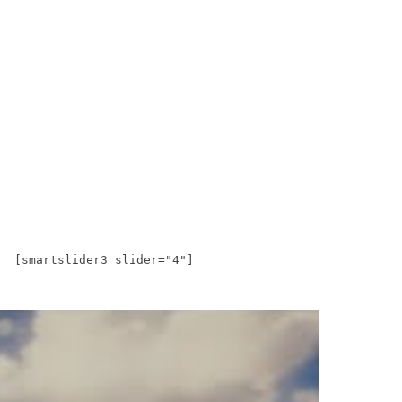
[smartslider3 slider="4"]