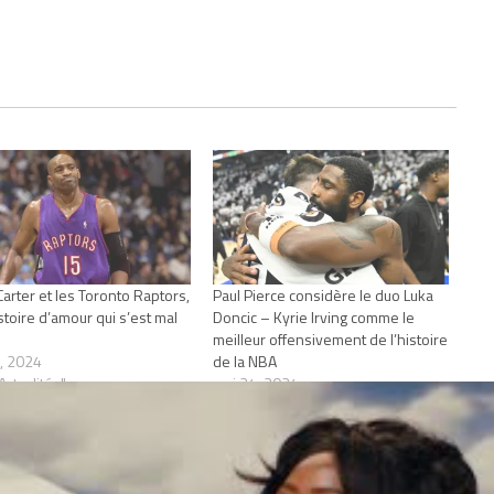
Carter et les Toronto Raptors,
Paul Pierce considère le duo Luka
stoire d’amour qui s’est mal
Doncic – Kyrie Irving comme le
meilleur offensivement de l’histoire
, 2024
de la NBA
Actualités"
mai 24, 2024
Dans "Actualités"
RAPTORS
TORONTO