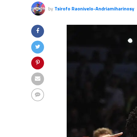
by
Tsirofo Raonivelo-Andriamiharinosy