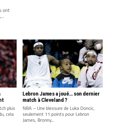
s ont
...
a
Lebron James a joué… son dernier
nt
match à Cleveland ?
ch plus
NBA – Une blessure de Luka Doncic,
u, cela
seulement 11 points pour Lebron
James, Bronny...