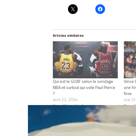
Articles similaires
Qui est le GOAT selon le sondage
Vince 
NBA et surtout qui vote Paul Pierce
une hi
?
finie
avril 23, 2024
mai 31
Dans "Actualités"
Dans "
RELATED TOPICS
NBA
PAUL PIERCE