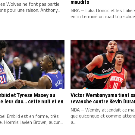
maudits
es Wolves ne font pas partie
ris pour une raison. Anthony...
NBA – Luka Doncic et les Laker
enfin terminé un road trip solide,
biid et Tyrese Maxey au
Victor Wembanyama tient s
e leur duo… cette nuit et en
revanche contre Kevin Dura
NBA – Wemby attendait ce mat
que quiconque et comme attend
el Embiid est en forme, très
a...
. Hormis Jaylen Brown, aucun...