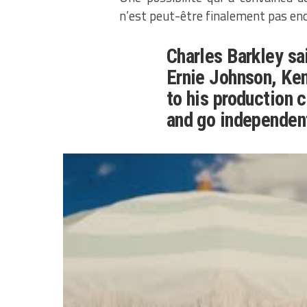
n’est peut-être finalement pas enc
Charles Barkley sa
Ernie Johnson, Ken
to his production 
and go independen
A potentially huge
if Barkley can mak
pic.twitter.com
— Evan Sidery (@e
Charles Barkley réfléchirai
NBA, lorsque la chaîne TNT