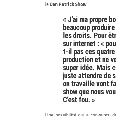
le
Dan Patrick Show
:
« J’ai ma propre bo
beaucoup produire 
les droits. Pour êt
sur internet : « po
t-il pas ces quatr
production et ne ve
super idée. Mais c
juste attendre de s
on travaille vont f
show que nous voul
C’est fou. »
Une possibilité qui a convaincu 