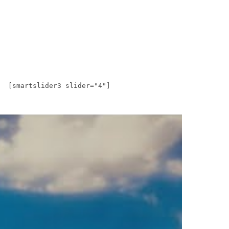
[smartslider3 slider="4"]