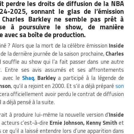
t perdre les droits de diffusion de la NBA
024-2025
, sonnant le glas de l’émission
 Charles Barkley ne semble pas prêt à
se à poursuivre le show, de manière
avec sa boîte de production.
iné ? Alors que la mort de la célèbre émission
Inside
e la dernière journée de la saison prochaine,
Charles
souffle au show qui l’a fait passer dans une autre
t. Entre ses avis assumés et ses affrontements
s avec le
Shaq
,
Barkley
a participé à la légende de
hnson
, qu’il a rejoint en 2000. Et s’il a déjà préparé
son
ra officiellement avoir perdu le contrat de diffusion
 a déjà pensé à la suite.
ait à produire lui-même la nouvelle version d’
Inside
 acteurs c’est-à-dire
Ernie Johnson, Kenny Smith
et
s ce qu’il a laissé entendre lors d’une apparition dans