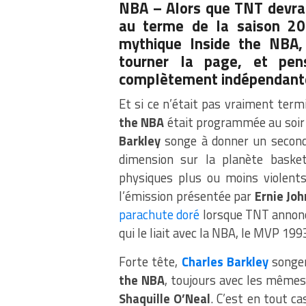
NBA –
Alors que TNT devrai
au terme de la saison 2
mythique Inside the NBA,
tourner la page, et pen
complètement indépendante 
Et si ce n’était pas vraiment term
the NBA
était programmée au soir d
Barkley
songe à donner un second 
dimension sur la planète baske
physiques plus ou moins violent
l’émission présentée par
Ernie Jo
parachute doré
lorsque TNT annonce
qui le liait avec la NBA, le MVP 1993
Forte tête,
Charles Barkley
songer
the NBA
, toujours avec les mêmes
Shaquille O’Neal
. C’est en tout ca