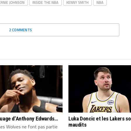
ERNIE JOHNSON
INSIDE THE NBA
KENNY SMITH
NBA
2 COMMENTS
quage d’Anthony Edwards…
Luka Doncic et les Lakers s
maudits
es Wolves ne font pas partie