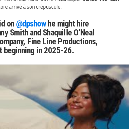
ore arrivé à son crépuscule.
id on
@dpshow
he might hire
ny Smith and Shaquille O’Neal
company, Fine Line Productions,
t beginning in 2025-26.
 win for NBA fans everywhere,
e it happen.
/VBC6V1WuUM
sidery)
May 23, 2024
t à produire lui-même l’émission Inside the
 aura perdu les droits de diffusion de la