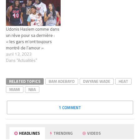
Udonis Haslem comme dans
un rêve pour sa dernière :
« les gars m’ont toujours
montré de l’amour »
avril 13, 2023
Dans "Actualités"
RELATED TOPICS
BAM ADEBAYO
DWYANE WADE
HEAT
MIAMI
NBA
1 COMMENT
HEADLINES
TRENDING
VIDEOS