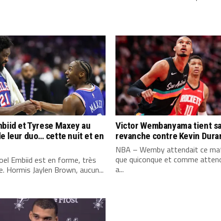
biid et Tyrese Maxey au
Victor Wembanyama tient s
e leur duo… cette nuit et en
revanche contre Kevin Dura
NBA – Wemby attendait ce mat
que quiconque et comme attend
el Embiid est en forme, très
a...
. Hormis Jaylen Brown, aucun...