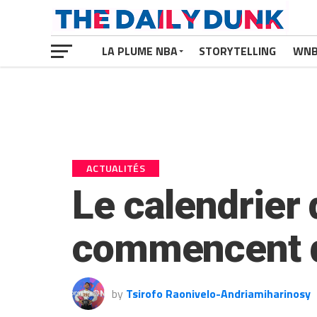
LA PLUME NBA
STORYTELLING
WN
ACTUALITÉS
Le calendrier 
commencent d
by
Tsirofo Raonivelo-Andriamiharinosy