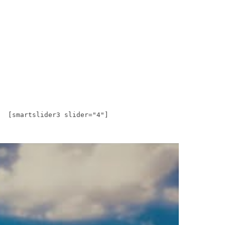
[smartslider3 slider="4"]