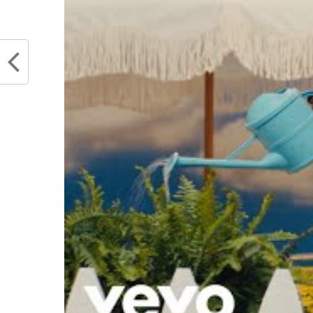
Alleluia, les Suns ont enfin retrouvé
L’éche
le chemin de la victoire
Phoeni
décembre 16, 2022
les no
Dans "Actualités"
NBA
mai 25
Dans "
RELATED TOPICS
CHRIS PAUL
DEVIN 