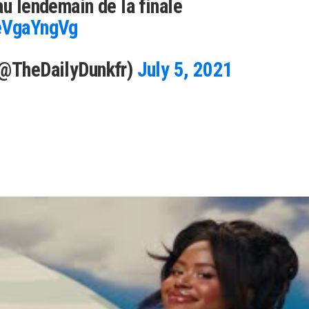
au lendemain de la finale
3eVgaYngVg
(@TheDailyDunkfr)
July 5, 2021