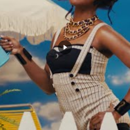
c de Kevin Durant et des
Est-ce que les Dallas Mavericks
x Suns en dit beaucoup sur
peuvent réaliser le comeback de
uvelles clés du succès en
l’année ?
juin 12, 2024
, 2024
Dans "Actualités"
Actualités"
BOOKER
GIANNIS ANTETOKOUNMPO
NBA
CLICK TO COMMENT