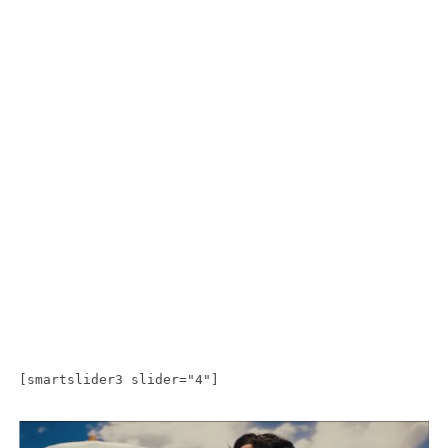
[smartslider3 slider="4"]