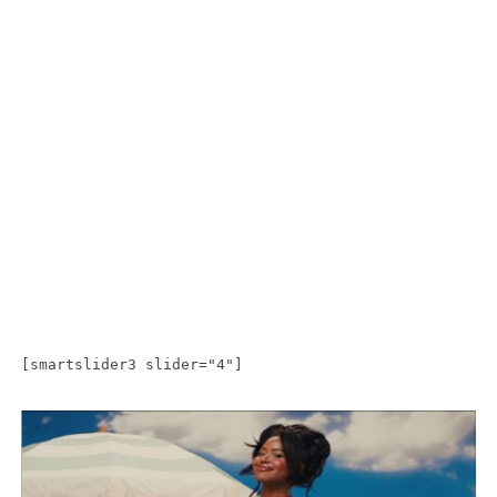
[smartslider3 slider="4"]