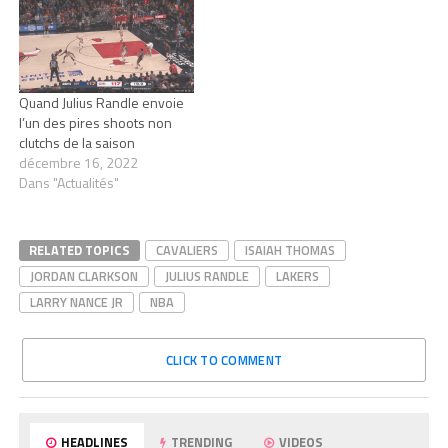
Quand Julius Randle envoie
l’un des pires shoots non
clutchs de la saison
décembre 16, 2022
Dans "Actualités"
RELATED TOPICS
CAVALIERS
ISAIAH THOMAS
JORDAN CLARKSON
JULIUS RANDLE
LAKERS
LARRY NANCE JR
NBA
CLICK TO COMMENT
HEADLINES
TRENDING
VIDEOS