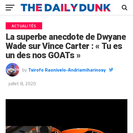
ACTUALITÉS
La superbe anecdote de Dwyane
Wade sur Vince Carter : « Tu es
un des nos GOATs »
by
Tsirofo Raonivelo-Andriamiharinosy
juillet 8, 2020