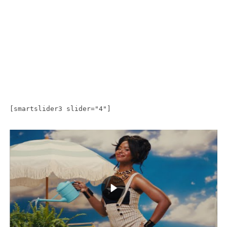
[smartslider3 slider="4"]