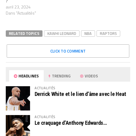
?
avril 23, 2024
Dans "Actualités"
RELATED TOPICS
KAWHI LEONARD
NBA
RAPTORS
CLICK TO COMMENT
HEADLINES
TRENDING
VIDEOS
ACTUALITÉS
Derrick White et le lien d’âme avec le Heat
ACTUALITÉS
Le craquage d’Anthony Edwards…