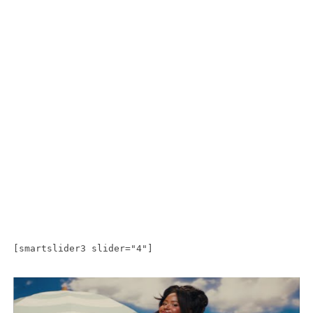
[smartslider3 slider="4"]