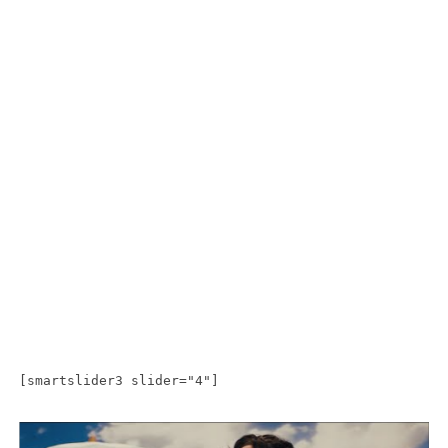
[smartslider3 slider="4"]