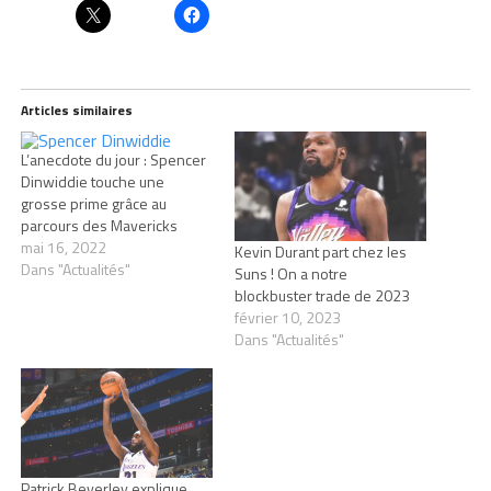
Articles similaires
L’anecdote du jour : Spencer
Dinwiddie touche une
grosse prime grâce au
parcours des Mavericks
mai 16, 2022
Kevin Durant part chez les
Dans "Actualités"
Suns ! On a notre
blockbuster trade de 2023
février 10, 2023
Dans "Actualités"
Patrick Beverley explique