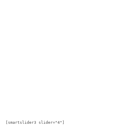
[smartslider3 slider="4"]