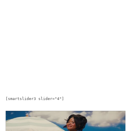
[smartslider3 slider="4"]