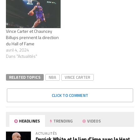
Vince Carter et Chauncey
Billups prennent la direction
du Hall of Fame
avril 4, 2024
Dans "Actualités"
RELATED TOPICS
NBA
VINCE CARTER
CLICK TO COMMENT
HEADLINES
TRENDING
VIDEOS
ACTUALITÉS
Derrick White et le lien d’âme avec le Heat