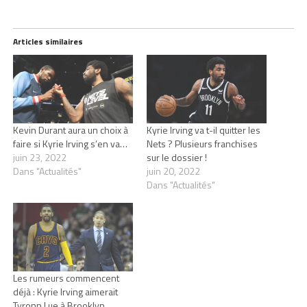
Articles similaires
Kevin Durant aura un choix à
Kyrie Irving va t-il quitter les
faire si Kyrie Irving s’en va…
Nets ? Plusieurs franchises
juin 23, 2022
sur le dossier !
Dans "Actualités"
juin 20, 2022
Dans "Actualités"
Les rumeurs commencent
déjà : Kyrie Irving aimerait
Tyronn Lue à Brooklyn