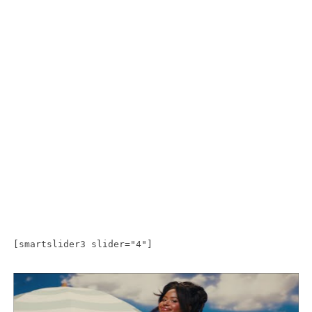
[smartslider3 slider="4"]