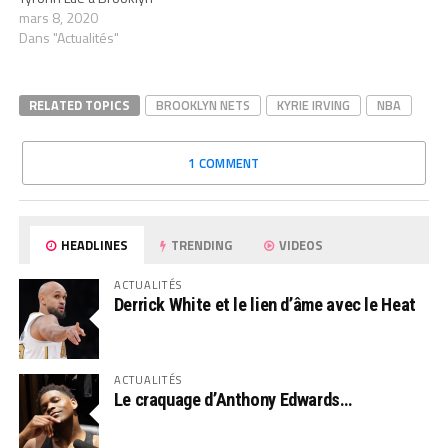
mars 8, 2020
Dans "Actualités"
RELATED TOPICS
BROOKLYN NETS
KYRIE IRVING
NBA
1 COMMENT
HEADLINES
TRENDING
VIDEOS
ACTUALITÉS
Derrick White et le lien d’âme avec le Heat
ACTUALITÉS
Le craquage d’Anthony Edwards…